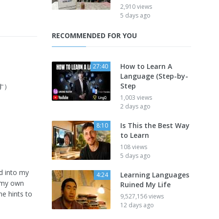
2,910 views
5 days ago
RECOMMENDED FOR YOU
How to Learn A
27:40
Language (Step-by-
Step
です）
1,003 views
2 days ago
Is This the Best Way
8:10
to Learn
108 views
5 days ago
d into my
Learning Languages
4:24
t my own
Ruined My Life
ome hints to
9,527,156 views
12 days ago