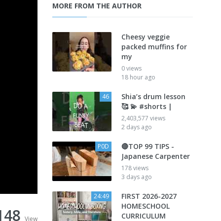
MORE FROM THE AUTHOR
Cheesy veggie
packed muffins for
my
0 views
18 hour ago
Shia’s drum lesson
46
🥰 💫 #shorts |
2,403,577 views
2 days ago
🔴TOP 99 TIPS -
P0D
Japanese Carpenter
178 views
3 days ago
FIRST 2026-2027
24:49
HOMESCHOOL
148
CURRICULUM
View