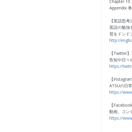
Chapter
Appendi
【英語思考
英語の勉強
習をドンド
http://engli
【Twitter】
告知や日々
https://twi
【Instagra
ATSUの
https://www
【Faceboo
動画、コンテ
https://ww