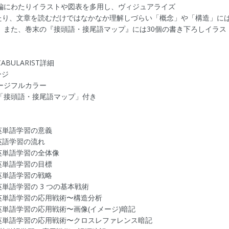
編にわたりイラストや図表を多用し、ヴィジュアライズ
たり、文章を読むだけではなかなか理解しづらい「概念」や「構造」に
。また、巻末の『接頭語・接尾語マップ』には30個の書き下ろしイラス
CABULARIST詳細
ージ
ージフルカラー
「接頭語・接尾語マップ」付き
 1 英単語学習の意義
 2 英語学習の流れ
 3 英単語学習の全体像
 4 英単語学習の目標
 5 英単語学習の戦略
 6 英単語学習の 3 つの基本戦術
r 7 英単語学習の応用戦術〜構造分析
r 8 英単語学習の応用戦術〜画像(イメージ)暗記
r 9 英単語学習の応用戦術〜クロスレファレンス暗記