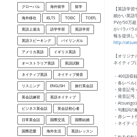
グローバル
海外留学
留学
【英語学習サイ
細かい英語
海外移住
IELTS
TOEIC
TOEFL
PVが50
がバラバラ
英語上達法
語学学習
英語学習
報を提供し
英語スピーキング
バイリンガル
http://atsu
アメリカ英語
イギリス英語
【オリジナル英単語
ネイティブ
オーストラリア英語
英語試験
ネイティブ英語
ネイティブ発音
・400語収
・各レベル
リスニング
ENGLISH
旅行英会話
・発音記号＝
・発音記号
英会話練習
英語ネイティブ
・Atsuei
ビジネス英会話
英会話初心者
・句動詞の
・赤シート
日常英会話
国際交流
国際結婚
・ネイティ
国際恋愛
海外生活
英語レッスン
これをやれば