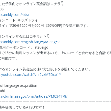
した子供向けオンライン英会話はコチラ👇
DS
.cambly.com/kids/
ンコード: キッズトライ
イ」で30分1200円を600円（50%OFF)で受講可能です。
オンライン英会話はコチラから👇
.cambly.com/english?lang=ja&lang=ja
用クーポンコード： atsueigo
点で15分の無料レッスンが出来るので、上のコードと合わせると合計で3
で可能です。
するオンライン英会話の使い方は以下を参照してください。
w.youtube.com/watch?v=r5vxM7Dco1Y
of language acquisition
Kuhl
.ncbi.nlm.nih.gov/pmc/articles/PMC34178/
ーーーーーーーーーーーーーーーーーーーーーーーーーーーーーーーー
法を提供しているATSUです！