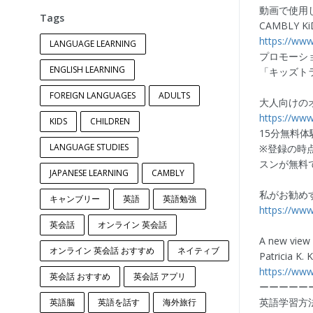
動画で使用
Tags
CAMBLY Ki
https://www
LANGUAGE LEARNING
プロモーショ
ENGLISH LEARNING
「キッズトラ
FOREIGN LANGUAGES
ADULTS
大人向けの
https://www
KIDS
CHILDREN
15分無料体験
LANGUAGE STUDIES
※登録の時
スンが無料
JAPANESE LEARNING
CAMBLY
私がお勧め
キャンブリー
英語
英語勉強
https://ww
英会話
オンライン 英会話
A new view 
オンライン 英会話 おすすめ
ネイティブ
Patricia K. 
https://www
英会話 おすすめ
英会話 アプリ
ーーーーー
英語学習方
英語脳
英語を話す
海外旅行