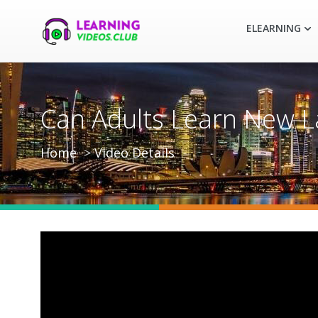
ELEARNING
Can Adults Learn New L
Home
Video Details