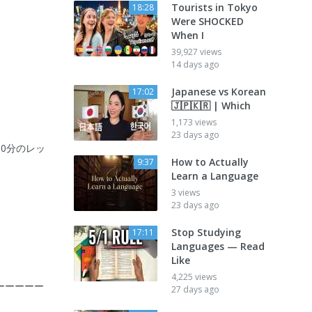
Tourists in Tokyo
18:28
Were SHOCKED
When I
39,927 views
14 days ago
Japanese vs Korean
17:02
🇯🇵🇰🇷 | Which
1,173 views
23 days ago
0分のレッ
How to Actually
9:37
Learn a Language
3 views
23 days ago
Stop Studying
17:11
Languages — Read
Like
4,225 views
ーーーーー
27 days ago