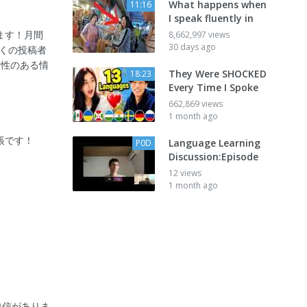
What happens when
11:16
I speak fluently in
ます！月間
8,662,997 views
30 days ago
多くの投稿者
貫性のある情
They Were SHOCKED
18:23
Every Time I Spoke
662,869 views
1 month ago
帳です！
Language Learning
P0D
Discussion:Episode
12 views
1 month ago
自信がありま