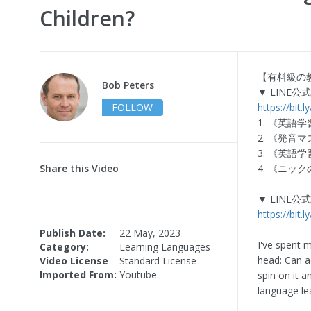
Children?
【有料級の教
Bob Peters
▼ LIN
FOLLOW
https://bit.
1. 《英語学
2. 《発音
3. 《英語
Share this Video
4. 《ニッ
▼ LINE
https://bit.
Publish Date:
22 May, 2023
I've spent 
Category:
Learning Languages
head: Can a
Video License
Standard License
Imported From:
Youtube
spin on it an
language le