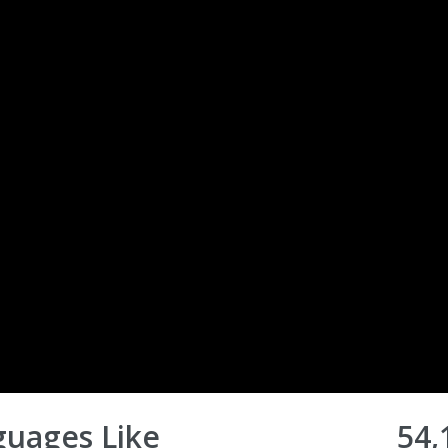
guages Like
54,