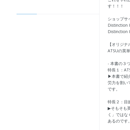
す！！！
ショップサ
Distincti
Distincti
【オリジナル
ATSUの英
- 本書の３
特長１：A
▶本書で紹
労力を割い
です。
特長２：目
▶そもそも
く」ではな
あるのです