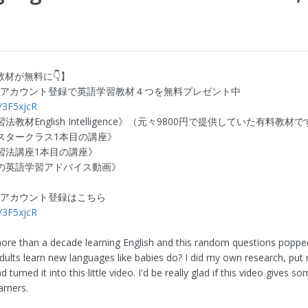
材が無料に👇】
E公式アカウント登録で英語学習教材４つを無料プレゼント中
ly/3F5xjcR
習法教材English Intelligence》（元々9800円で提供していた有料教材
マスタークラス1本目の講座》
学習法講座1本目の講座》
クの英語学習アドバイス動画》
公式アカウント登録はこちら
ly/3F5xjcR
more than a decade learning English and this random questions poppe
dults learn new languages like babies do? I did my own research, pu
d turned it into this little video. I'd be really glad if this video gives s
arners.