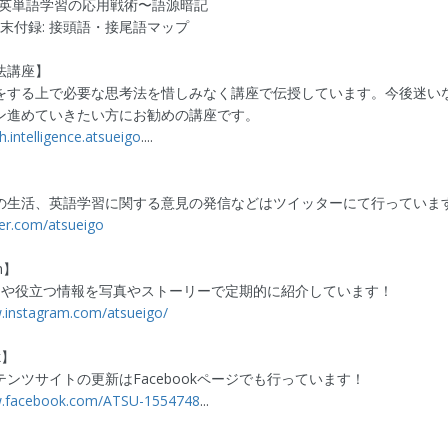
 10 英単語学習の応用戦術〜語源暗記
x 巻末付録: 接頭語・接尾語マップ
法講座】
をする上で必要な思考法を惜しみなく講座で伝授しています。今後迷い
ン進めていきたい方にお勧めの講座です。
sh.intelligence.atsueigo
....
の生活、英語学習に関する意見の発信などはツイッターにて行っていま
tter.com/atsueigo
m】
日常や役立つ情報を写真やストーリーで定期的に紹介しています！
.instagram.com/atsueigo/
k】
ンツサイトの更新はFacebookページでも行っています！
w.facebook.com/ATSU-1554748
...