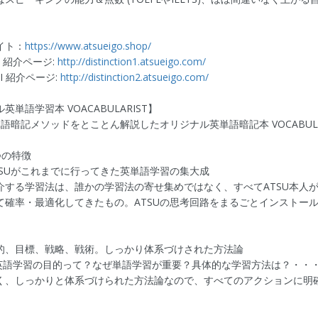
イト：
https://www.atsueigo.shop/
on I 紹介ページ:
http://distinction1.atsueigo.com/
on II 紹介ページ:
http://distinction2.atsueigo.com/
英単語学習本 VOACABULARIST】
単語暗記メソッドをとことん解説したオリジナル英単語暗記本 VOCABULA
つの特徴
TSUがこれまでに行ってきた英単語学習の集大成
介する学習法は、誰かの学習法の寄せ集めではなく、すべてATSU本人
て確率・最適化してきたもの。ATSUの思考回路をまるごとインストー
的、目標、戦略、戦術。しっかり体系づけされた方法論
英語学習の目的って？なぜ単語学習が重要？具体的な学習方法は？・・
く、しっかりと体系づけられた方法論なので、すべてのアクションに明
。