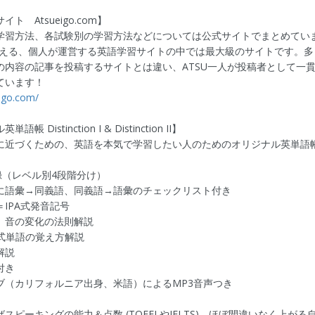
ト Atsueigo.com】
学習方法、各試験別の学習方法などについては公式サイトでまとめてい
万超える、個人が運営する英語学習サイトの中では最大級のサイトです。
の内容の記事を投稿するサイトとは違い、ATSU一人が投稿者として一
ています！
eigo.com/
帳 Distinction I & Distinction II】
に近づくための、英語を本気で学習したい人のためのオリジナル英単語
録（レベル別4段階分け）
に語彙→同義語、同義語→語彙のチェックリスト付き
IPA式発音記号
、音の変化の法則解説
go式単語の覚え方解説
解説
付き
ブ（カリフォルニア出身、米語）によるMP3音声つき
スピーキングの能力＆点数 (TOEFLやIELTS)、ほぼ間違いなく上がる