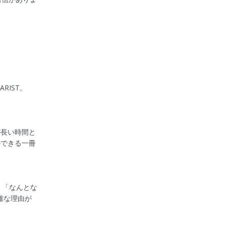
RIST。
が長い時間と
ルできる一冊
・「なんとな
確な理由が