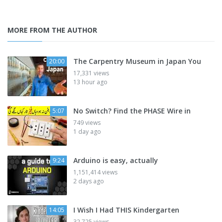
MORE FROM THE AUTHOR
The Carpentry Museum in Japan You
20:00
17,331 views
13 hour ago
No Switch? Find the PHASE Wire in
5:07
749 views
1 day ago
Arduino is easy, actually
9:24
1,151,414 views
2 days ago
I Wish I Had THIS Kindergarten
14:05
32,725 views