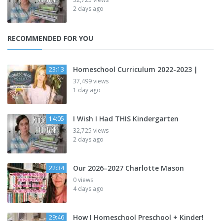
2 days ago
RECOMMENDED FOR YOU
Homeschool Curriculum 2022-2023 |
23:13
37,499 views
1 day ago
I Wish I Had THIS Kindergarten
14:05
32,725 views
2 days ago
Our 2026–2027 Charlotte Mason
22:34
0 views
4 days ago
How I Homeschool Preschool + Kinder!
29:46