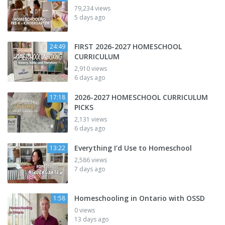
79,234 views
5 days ago
FIRST 2026-2027 HOMESCHOOL
24:49
CURRICULUM
2,910 views
6 days ago
2026-2027 HOMESCHOOL CURRICULUM
17:18
PICKS
2,131 views
6 days ago
Everything I’d Use to Homeschool
13:22
2,586 views
7 days ago
Homeschooling in Ontario with OSSD
1:58
0 views
13 days ago